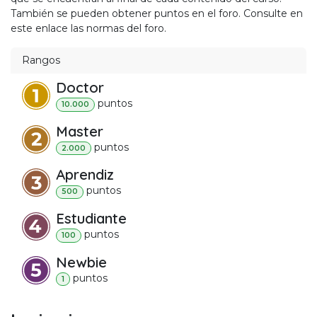
También se pueden obtener puntos en el foro. Consulte en
este enlace las normas del foro.
Rangos
Doctor
punto
s
10.000
Master
punto
s
2.000
Aprendiz
punto
s
500
Estudiante
punto
s
100
Newbie
punto
s
1