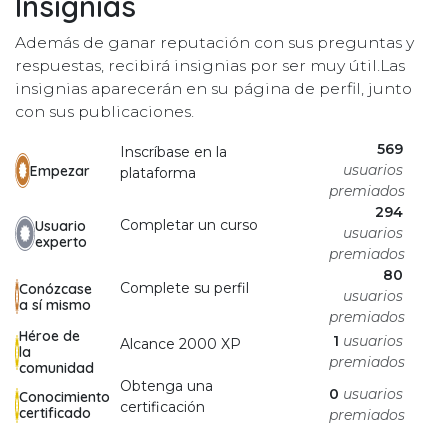
Insignias
Además de ganar reputación con sus preguntas y
respuestas, recibirá insignias por ser muy útil.
Las
insignias aparecerán en su página de perfil, junto
con sus publicaciones.
569
Inscríbase en la
usuarios
Empezar
plataforma
premiados
294
Completar un curso
Usuario
usuarios
experto
premiados
80
Complete su perfil
Conózcase
usuarios
a sí mismo
premiados
Héroe de
1
usuarios
Alcance 2000 XP
la
premiados
comunidad
Obtenga una
0
usuarios
Conocimiento
certificación
certificado
premiados